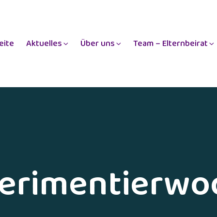
eite
Aktuelles
Über uns
Team – Elternbeirat
erimentierwo