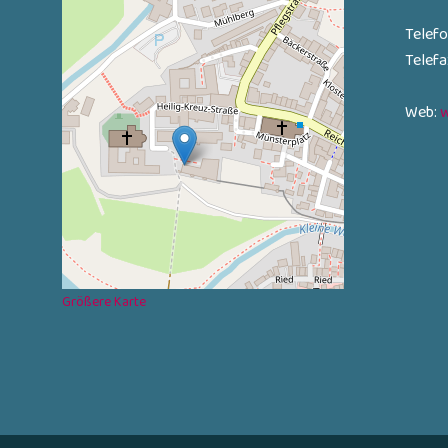
Telef
Telef
Web:
w
Größere Karte