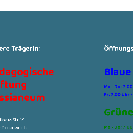
ere Trägerin:
Öffnungs
dagogische
Blaue
iftung
Mo - Do: 7:00
ssianeum
Fr: 7:00 Uhr -
Grüne
-Kreuz-Str. 19
Mo - Do: 7:00
 Donauwörth