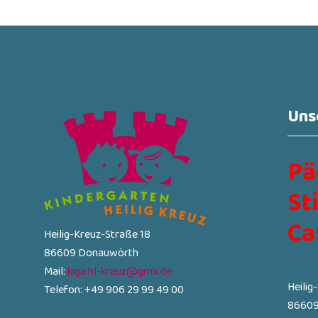
Uns
Pä
St
Ca
Heilig-Kreuz-Straße 18
86609 Donauwörth
Mail:
kiga.hl-kreuz@gmx.de
Heilig
Telefon: +49 906 29 99 49 00
86609