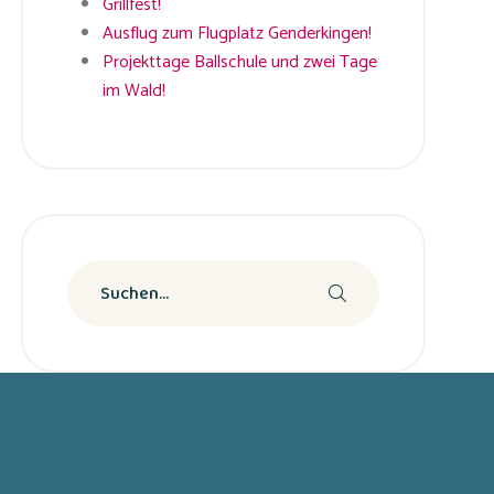
Grillfest!
Ausflug zum Flugplatz Genderkingen!
Projekttage Ballschule und zwei Tage
im Wald!