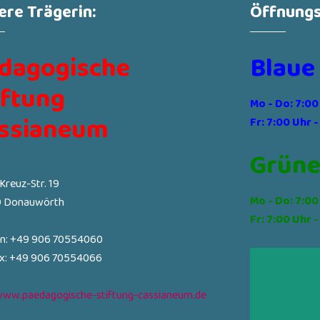
ere Trägerin:
Öffnungs
dagogische
Blaue
iftung
Mo - Do: 7:00
ssianeum
Fr: 7:00 Uhr -
Grüne
-Kreuz-Str. 19
Mo - Do: 7:00
 Donauwörth
Fr: 7:00 Uhr -
on: +49 906 70554060
ax: +49 906 70554066
ww.paedagogische-stiftung-cassianeum.de