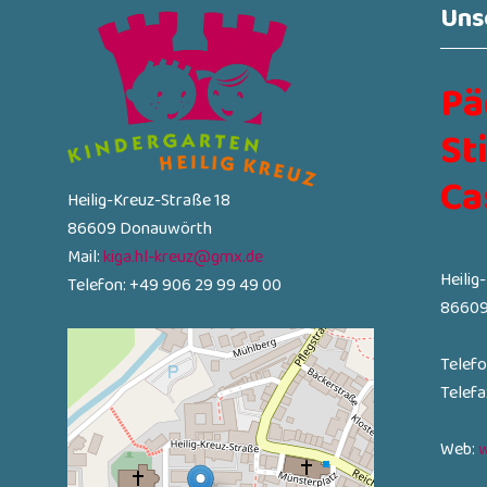
Uns
Pä
St
Ca
Heilig-Kreuz-Straße 18
86609 Donauwörth
Mail:
kiga.hl-kreuz@gmx.de
Heilig
Telefon: +49 906 29 99 49 00
86609
Telef
Telef
Web:
w