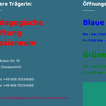
ere Trägerin:
Öffnungs
dagogische
Blaue
iftung
Mo - Do: 7:00
ssianeum
Fr: 7:00 Uhr -
Grüne
-Kreuz-Str. 19
Mo - Do: 7:00
 Donauwörth
Fr: 7:00 Uhr -
on: +49 906 70554060
ax: +49 906 70554066
ww.paedagogische-stiftung-cassianeum.de