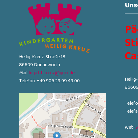
Uns
Pä
St
Ca
Heilig-Kreuz-Straße 18
86609 Donauwörth
Mail:
kiga.hl-kreuz@gmx.de
Heilig
Telefon: +49 906 29 99 49 00
86609
Telef
Telef
Web:
w