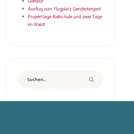
Grillfest!
Ausflug zum Flugplatz Genderkingen!
Projekttage Ballschule und zwei Tage
im Wald!